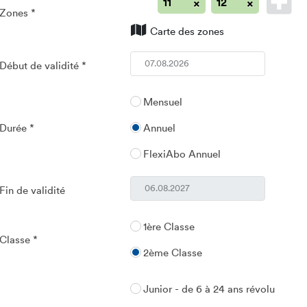
×
×
11
12
Zones
Carte des zones
Début de validité
Mensuel
Durée
Annuel
FlexiAbo Annuel
Fin de validité
1ère Classe
Classe
2ème Classe
Junior - de 6 à 24 ans révolu