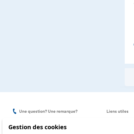
Une question? Une remarque?
Liens utiles
Service client 021 621 01 11 (prix d'un
Carrières
Gestion des cookies
appel local, non surtaxé)
Payer un cons