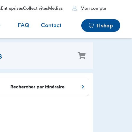
s
Entreprises
Collectivités
Médias
Mon compte
FAQ
Contact
tl shop
s
Rechercher par itinéraire